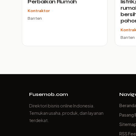
Perbaikan Rumah
listri
rumah
Kontraktor
bersi
Banten
pohon
Kontra
Banten
Fusemob.com
Navig
Berand
Direktori bisnis online Indonesia.
Temukan usaha, produk, dan layanan
Pasang I
terdekat.
Sitema
RSS Fe