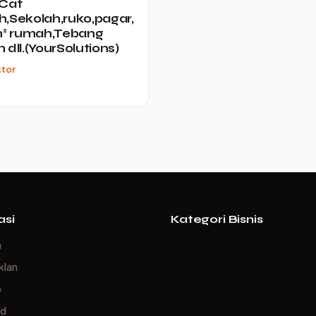
k,Cat
,Sekolah,ruko,pagar,
h² rumah,Tebang
 dll.(YourSolutions)
ktor
asi
Kategori Bisnis
a
klan
p
ed