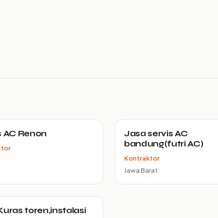
s AC Renon
Jasa servis AC
bandung(futri AC)
ktor
Kontraktor
Jawa Barat
Kuras toren,instalasi