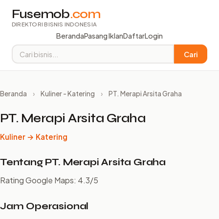
Fusemob
.com
DIREKTORI BISNIS INDONESIA
Beranda
Pasang Iklan
Daftar
Login
Cari
Beranda
›
Kuliner - Katering
›
PT. Merapi Arsita Graha
PT. Merapi Arsita Graha
Kuliner → Katering
Tentang PT. Merapi Arsita Graha
Rating Google Maps: 4.3/5
Jam Operasional