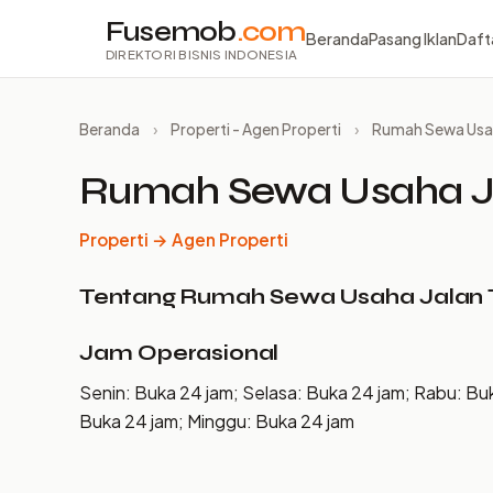
Fusemob
.com
Beranda
Pasang Iklan
Daft
DIREKTORI BISNIS INDONESIA
Beranda
›
Properti - Agen Properti
›
Rumah Sewa Usah
Rumah Sewa Usaha J
Properti → Agen Properti
Tentang Rumah Sewa Usaha Jalan
Jam Operasional
Senin: Buka 24 jam; Selasa: Buka 24 jam; Rabu: Bu
Buka 24 jam; Minggu: Buka 24 jam