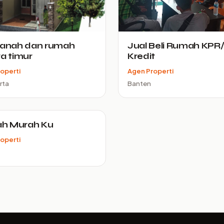
tanah dan rumah
Jual Beli Rumah KPR
ta timur
Kredit
operti
Agen Properti
rta
Banten
h Murah Ku
operti