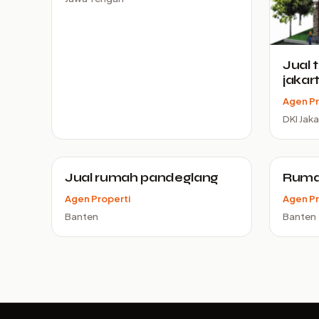
Jual 
jakar
Agen Pr
DKI Jaka
Jual rumah pandeglang
Ruma
Agen Properti
Agen Pr
Banten
Banten