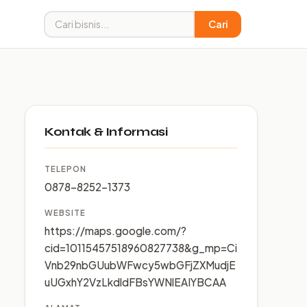
Cari
Kontak & Informasi
TELEPON
0878-8252-1373
WEBSITE
https://maps.google.com/?
cid=10115457518960827738&g_mp=Ci
Vnb29nbGUubWFwcy5wbGFjZXMudjE
uUGxhY2VzLkdldFBsYWNlEAIYBCAA