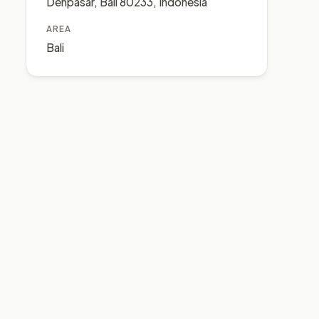
Denpasar, Bali 80233, Indonesia
AREA
Bali