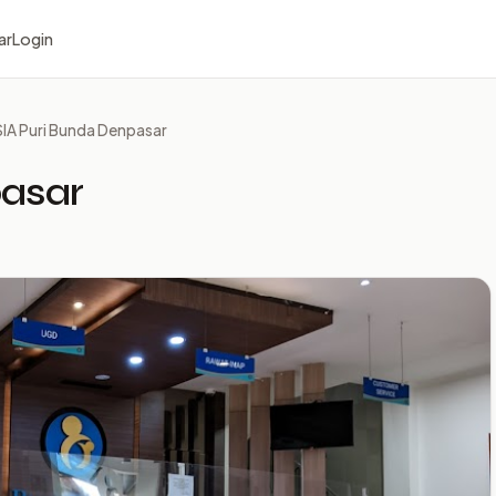
ar
Login
IA Puri Bunda Denpasar
asar