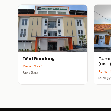
RSAI Bandung
Rumah
(DKT)
Rumah Sakit
Rumah 
Jawa Barat
DI Yogy