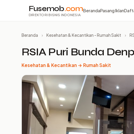
Fusemob
.com
Beranda
Pasang Iklan
Daft
DIREKTORI BISNIS INDONESIA
Beranda
›
Kesehatan & Kecantikan - Rumah Sakit
›
RS
RSIA Puri Bunda Denp
Kesehatan & Kecantikan → Rumah Sakit