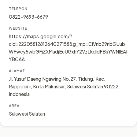
TELEPON
0822-9693-6679
WEBSITE
https://maps.google.com/?
cid=2220581281264027158&g_mp=CiVnb29nbGUub
WFwcy5wbGFjZXMudjEuUGxhY2VzLkdldFBsYWNlEAI
YBCAA
ALAMAT
Jl. Yusuf Daeng Ngawing No.27, Tidung, Kec.
Rappocini, Kota Makassar, Sulawesi Selatan 90222,
Indonesia
AREA
Sulawesi Selatan