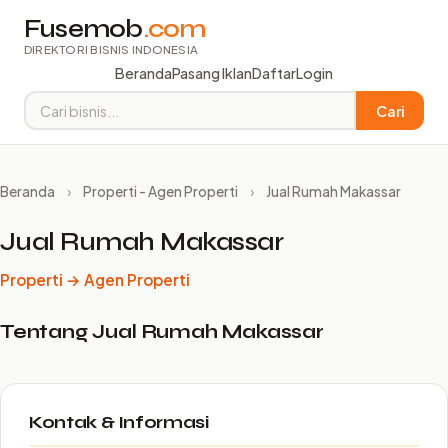
Fusemob
.com
DIREKTORI BISNIS INDONESIA
Beranda
Pasang Iklan
Daftar
Login
Cari
Beranda
›
Properti - Agen Properti
›
Jual Rumah Makassar
Jual Rumah Makassar
Properti → Agen Properti
Tentang Jual Rumah Makassar
Kontak & Informasi