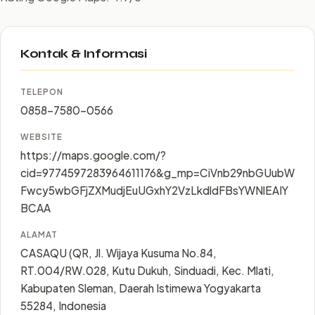
Kontak & Informasi
TELEPON
0858-7580-0566
WEBSITE
https://maps.google.com/?
cid=9774597283964611176&g_mp=CiVnb29nbGUubW
Fwcy5wbGFjZXMudjEuUGxhY2VzLkdldFBsYWNlEAIY
BCAA
ALAMAT
CASAQU (QR, Jl. Wijaya Kusuma No.84,
RT.004/RW.028, Kutu Dukuh, Sinduadi, Kec. Mlati,
Kabupaten Sleman, Daerah Istimewa Yogyakarta
55284, Indonesia