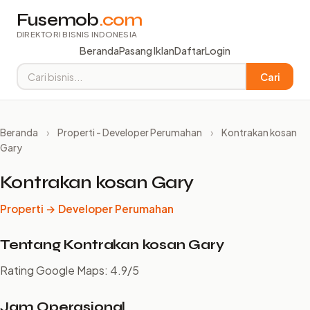
Fusemob
.com
DIREKTORI BISNIS INDONESIA
Beranda
Pasang Iklan
Daftar
Login
Cari
Beranda
›
Properti - Developer Perumahan
›
Kontrakan kosan
Gary
Kontrakan kosan Gary
Properti → Developer Perumahan
Tentang Kontrakan kosan Gary
Rating Google Maps: 4.9/5
Jam Operasional