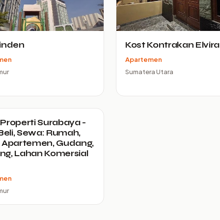
inden
Kost Kontrakan Elvira
men
Apartemen
mur
Sumatera Utara
Properti Surabaya -
 Beli, Sewa: Rumah,
 Apartemen, Gudang,
g, Lahan Komersial
men
mur