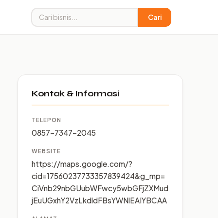
Cari
Kontak & Informasi
TELEPON
0857-7347-2045
WEBSITE
https://maps.google.com/?
cid=17560237733357839424&g_mp=
CiVnb29nbGUubWFwcy5wbGFjZXMud
jEuUGxhY2VzLkdldFBsYWNlEAIYBCAA