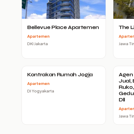
Bellevue Place Apartemen
The L
Apartemen
Aparte
DKI Jakarta
Jawa Ti
Kontrakan Rumah Jogja
Agen 
Jual,
Apartemen
Ruko,
DI Yogyakarta
Gedun
Dll
Aparte
Jawa Ti