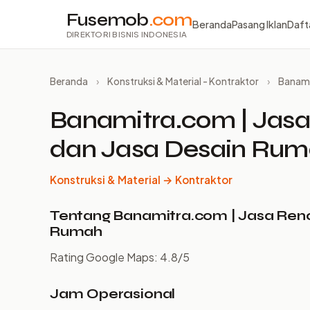
Fusemob
.com
Beranda
Pasang Iklan
Daft
DIREKTORI BISNIS INDONESIA
Beranda
›
Konstruksi & Material - Kontraktor
›
Banami
Banamitra.com | Jas
dan Jasa Desain Ru
Konstruksi & Material → Kontraktor
Tentang Banamitra.com | Jasa Re
Rumah
Rating Google Maps: 4.8/5
Jam Operasional