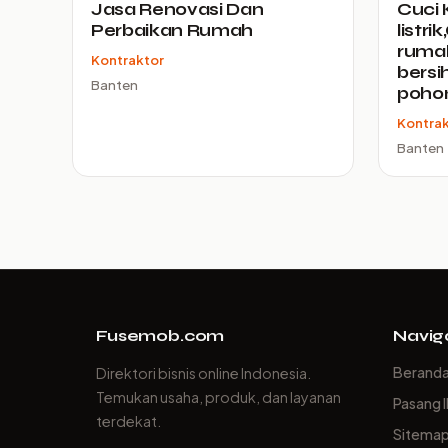
Jasa Renovasi Dan
Cuci 
Perbaikan Rumah
listri
rumah
Kontraktor
bersi
Banten
pohon
Kontra
Banten
Fusemob.com
Navig
Berand
Direktori bisnis online Indonesia.
Temukan usaha, produk, dan layanan
Pasang I
terdekat.
Sitema