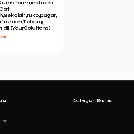
Kuras toren,instalasi
k,Cat
,Sekolah,ruko,pagar,
h² rumah,Tebang
 dll.(YourSolutions)
ktor
asi
Kategori Bisnis
a
klan
p