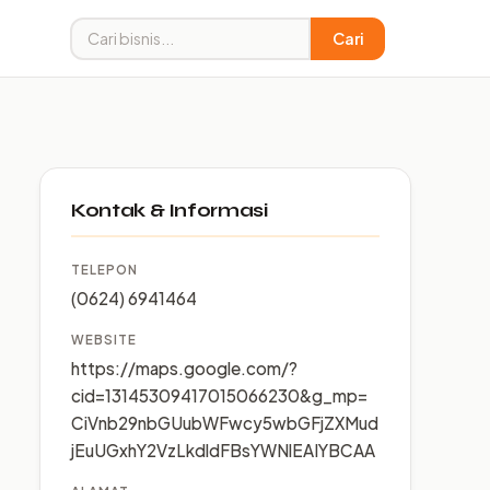
Cari
Kontak & Informasi
TELEPON
(0624) 6941464
WEBSITE
https://maps.google.com/?
cid=13145309417015066230&g_mp=
CiVnb29nbGUubWFwcy5wbGFjZXMud
jEuUGxhY2VzLkdldFBsYWNlEAIYBCAA