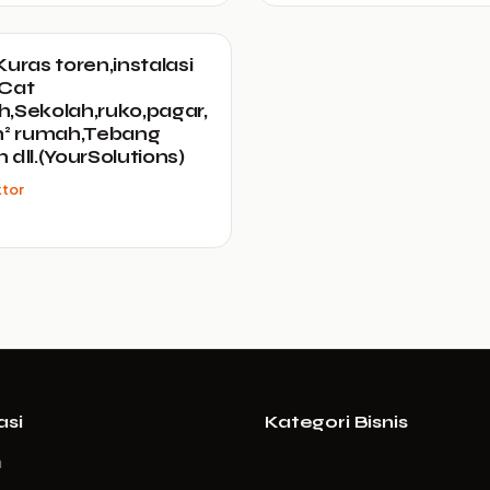
Kuras toren,instalasi
k,Cat
,Sekolah,ruko,pagar,
h² rumah,Tebang
 dll.(YourSolutions)
ktor
asi
Kategori Bisnis
a