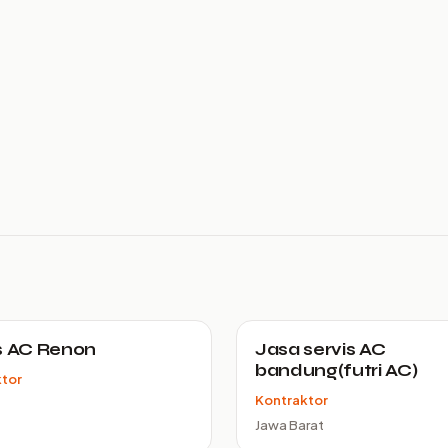
s AC Renon
Jasa servis AC
bandung(futri AC)
ktor
Kontraktor
Jawa Barat