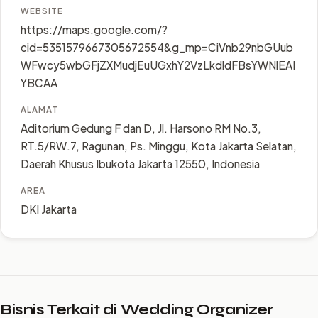
WEBSITE
https://maps.google.com/?
cid=5351579667305672554&g_mp=CiVnb29nbGUub
WFwcy5wbGFjZXMudjEuUGxhY2VzLkdldFBsYWNlEAI
YBCAA
ALAMAT
Aditorium Gedung F dan D, Jl. Harsono RM No.3,
RT.5/RW.7, Ragunan, Ps. Minggu, Kota Jakarta Selatan,
Daerah Khusus Ibukota Jakarta 12550, Indonesia
AREA
DKI Jakarta
Bisnis Terkait di Wedding Organizer