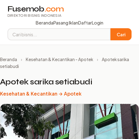
Fusemob
.com
DIREKTORI BISNIS INDONESIA
Beranda
Pasang Iklan
Daftar
Login
Cari
Beranda
›
Kesehatan & Kecantikan - Apotek
›
Apotek sarika
setiabudi
Apotek sarika setiabudi
Kesehatan & Kecantikan → Apotek