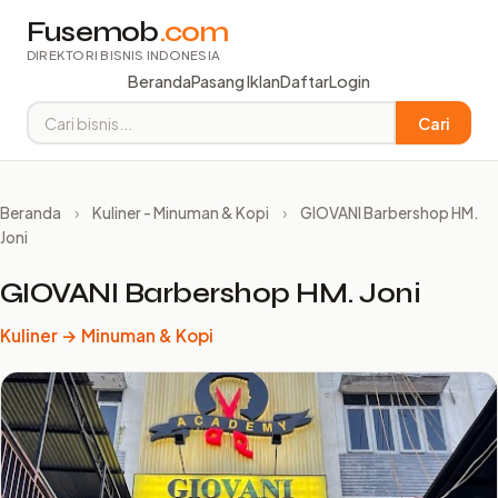
Fusemob
.com
DIREKTORI BISNIS INDONESIA
Beranda
Pasang Iklan
Daftar
Login
Cari
Beranda
›
Kuliner - Minuman & Kopi
›
GIOVANI Barbershop HM.
Joni ️ ️ ️ ️ ️
GIOVANI Barbershop HM. Joni ️ ️ ️ ️ ️
Kuliner → Minuman & Kopi