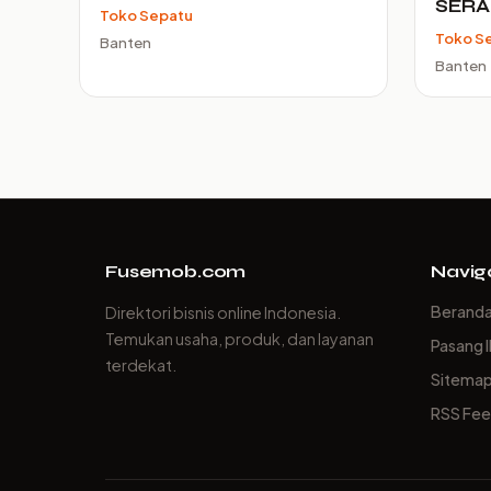
SER
Toko Sepatu
Toko S
Banten
Banten
Fusemob.com
Navig
Berand
Direktori bisnis online Indonesia.
Temukan usaha, produk, dan layanan
Pasang I
terdekat.
Sitema
RSS Fe