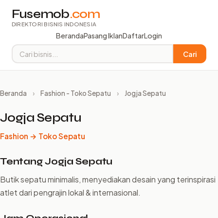
Fusemob
.com
DIREKTORI BISNIS INDONESIA
Beranda
Pasang Iklan
Daftar
Login
Cari
Beranda
›
Fashion - Toko Sepatu
›
Jogja Sepatu
Jogja Sepatu
Fashion → Toko Sepatu
Tentang Jogja Sepatu
Butik sepatu minimalis, menyediakan desain yang terinspirasi
atlet dari pengrajin lokal & internasional.