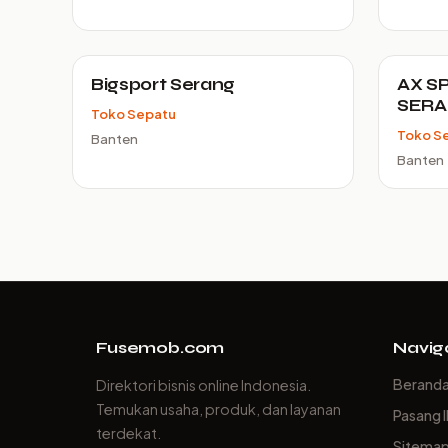
Bigsport Serang
AX S
SER
Toko Sepatu
Toko S
Banten
Banten
Fusemob.com
Navig
Berand
Direktori bisnis online Indonesia.
Temukan usaha, produk, dan layanan
Pasang I
terdekat.
Sitema