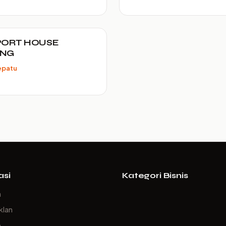
PORT HOUSE
ANG
epatu
asi
Kategori Bisnis
a
klan
p