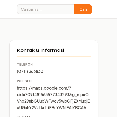
Cari
Kontak & Informasi
TELEPON
(0711) 366830
WEBSITE
https://maps.google.com/?
cid=7091481565577343293&g_mp=Ci
Vnb29nbGUubWFwcy5wbGFjZXMudjE
uUGxhY2VzLkdldFBsYWNlEAIYBCAA