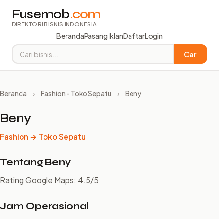
Fusemob
.com
DIREKTORI BISNIS INDONESIA
Beranda
Pasang Iklan
Daftar
Login
Cari
Beranda
›
Fashion - Toko Sepatu
›
Beny
Beny
Fashion → Toko Sepatu
Tentang Beny
Rating Google Maps: 4.5/5
Jam Operasional