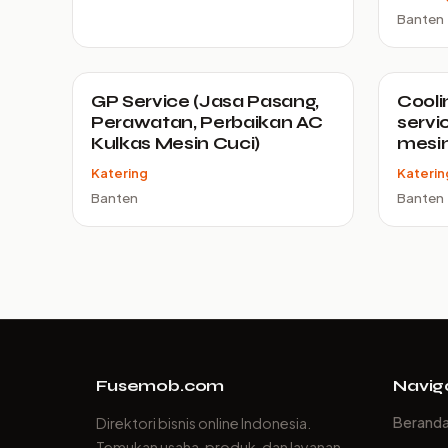
Banten
GP Service (Jasa Pasang,
Cooli
Perawatan, Perbaikan AC
servi
Kulkas Mesin Cuci)
mesin
Katering
Katerin
Banten
Banten
Fusemob.com
Navig
Berand
Direktori bisnis online Indonesia.
Temukan usaha, produk, dan layanan