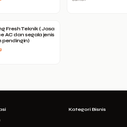
ng Fresh Teknik ( Jasa
ce AC dan segala jenis
 pendingin)
g
asi
Kategori Bisnis
a