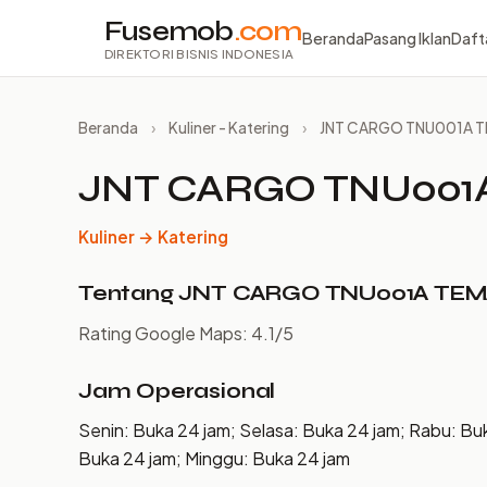
Fusemob
.com
Beranda
Pasang Iklan
Daft
DIREKTORI BISNIS INDONESIA
Beranda
›
Kuliner - Katering
›
JNT CARGO TNU001A
JNT CARGO TNU00
Kuliner → Katering
Tentang JNT CARGO TNU001A T
Rating Google Maps: 4.1/5
Jam Operasional
Senin: Buka 24 jam; Selasa: Buka 24 jam; Rabu: Bu
Buka 24 jam; Minggu: Buka 24 jam