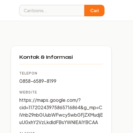
Cari
Kontak & Informasi
TELEPON
0858-6589-8199
WEBSITE
https://maps.google.com/?
cid=11720243975865716864&g_mp=C
iVnb29nbGUubWFwcy5wbGFjZXMudjE
uUGxhY2VzLkdldFBsYWNlEAIYBCAA