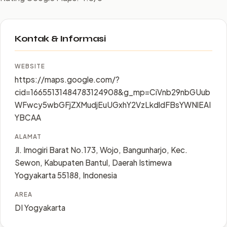
Kontak & Informasi
WEBSITE
https://maps.google.com/?
cid=16655131484783124908&g_mp=CiVnb29nbGUub
WFwcy5wbGFjZXMudjEuUGxhY2VzLkdldFBsYWNlEAI
YBCAA
ALAMAT
Jl. Imogiri Barat No.173, Wojo, Bangunharjo, Kec.
Sewon, Kabupaten Bantul, Daerah Istimewa
Yogyakarta 55188, Indonesia
AREA
DI Yogyakarta