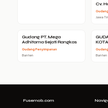
Cv. H
Gudang
Jawa Ti
Gudang PT. Mega
GUDA
Adhitama Sejati Rangkas
KOTA
Gudang Penyimpanan
Gudang
Banten
Banten
Fusemob.com
Navig