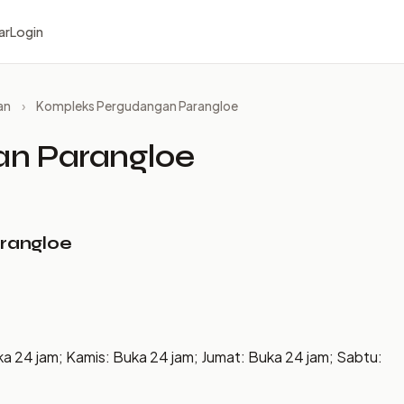
ar
Login
an
›
Kompleks Pergudangan Parangloe
n Parangloe
rangloe
ka 24 jam; Kamis: Buka 24 jam; Jumat: Buka 24 jam; Sabtu: