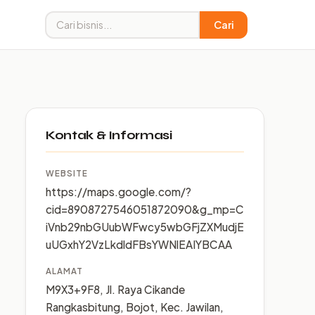
Cari
Kontak & Informasi
WEBSITE
https://maps.google.com/?
cid=8908727546051872090&g_mp=C
iVnb29nbGUubWFwcy5wbGFjZXMudjE
uUGxhY2VzLkdldFBsYWNlEAIYBCAA
ALAMAT
M9X3+9F8, Jl. Raya Cikande
Rangkasbitung, Bojot, Kec. Jawilan,