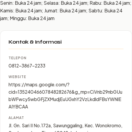
Senin: Buka 24 jam; Selasa: Buka 24 jam; Rabu: Buka 24 jam;
Kamis: Buka 24 jam; Jumat: Buka 24 jam; Sabtu: Buka 24
jam; Minggu: Buka 24 jam
Kontak & Informasi
TELEPON
0812-3867-2233
WEBSITE
https://maps.google.com/?
cid=13524046607848282676&g_mp=CiVnb29nbGUu
bWFwcy5wbGFjZXMudjEuUGxhY2VzLkdldFBsYWNlE
AIYBCAA
ALAMAT
Jl. Gn. Sari II No.172a, Sawunggaling, Kec. Wonokromo,