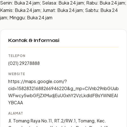
Senin: Buka 24 jam; Selasa: Buka 24 jam; Rabu: Buka 24 jam;
Kamis: Buka 24 jam; Jumat: Buka 24 jam; Sabtu: Buka 24
jam; Minggu: Buka 24 jam
Kontak & Informasi
TELEPON
(021) 29278888
WEBSITE
https://maps.google.com/?
cid=15828321688266946220&g_mp=CiVnb29nbGUub
WFwcy5wbGFjZXMudjEuUGxhY2VzLkdldFBsYWNlEAI
YBCAA
ALAMAT
Jl. Tomang Raya No.11, RT.2/RW.1, Tomang, Kec.