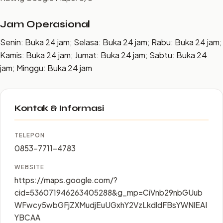
Jam Operasional
Senin: Buka 24 jam; Selasa: Buka 24 jam; Rabu: Buka 24 jam;
Kamis: Buka 24 jam; Jumat: Buka 24 jam; Sabtu: Buka 24
jam; Minggu: Buka 24 jam
Kontak & Informasi
TELEPON
0853-7711-4783
WEBSITE
https://maps.google.com/?
cid=536071946263405288&g_mp=CiVnb29nbGUub
WFwcy5wbGFjZXMudjEuUGxhY2VzLkdldFBsYWNlEAI
YBCAA