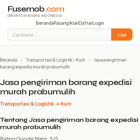
Fusemob
.com
DIREKTORI BISNIS INDONESIA
Beranda
Pasang Iklan
Daftar
Login
Cari
Beranda
›
Transportasi & Logistik - Kurir
›
Jasa pengiriman
barang expedisi murah prabumulih
Jasa pengiriman barang expedisi
murah prabumulih
Transportasi & Logistik → Kurir
Tentang Jasa pengiriman barang expedisi
murah prabumulih
Rating Google Maps: 5/5