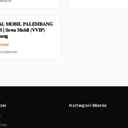
akarta
𝐋 𝐌𝐎𝐁𝐈𝐋 𝐏𝐀𝐋𝐄𝐌𝐁𝐀𝐍𝐆
 | 𝐒𝐞𝐰𝐚 𝐌𝐨𝐛𝐢𝐥 (𝐕𝐕𝐈𝐏)
𝐚𝐧𝐠
Mobil
a Selatan
asi
Kategori Bisnis
a
klan