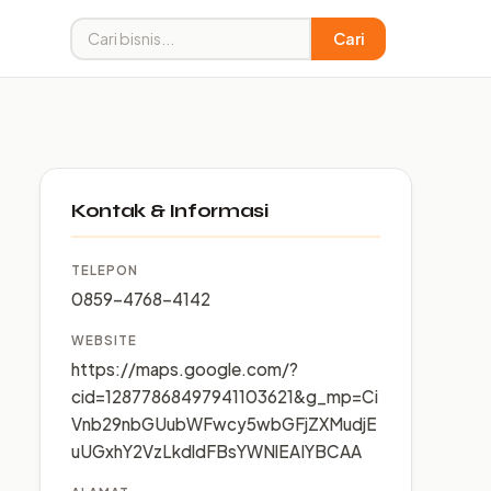
Cari
Kontak & Informasi
TELEPON
0859-4768-4142
WEBSITE
https://maps.google.com/?
cid=12877868497941103621&g_mp=Ci
Vnb29nbGUubWFwcy5wbGFjZXMudjE
uUGxhY2VzLkdldFBsYWNlEAIYBCAA