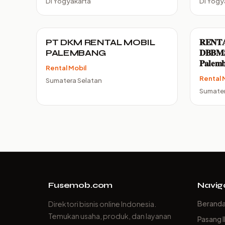
DI Yogyakarta
DI Yogy
PT DKM RENTAL MOBIL
𝐑𝐄𝐍𝐓
PALEMBANG
𝐃𝐁𝐁𝐌𝐒
𝐏𝐚𝐥𝐞𝐦
Rental Mobil
Rental 
Sumatera Selatan
Sumater
Fusemob.com
Navig
Berand
Direktori bisnis online Indonesia.
Temukan usaha, produk, dan layanan
Pasang I