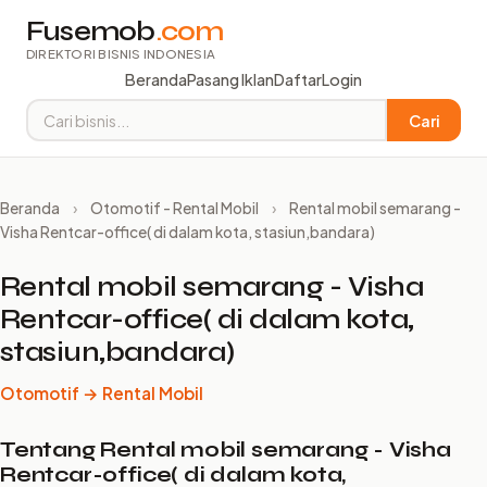
Fusemob
.com
DIREKTORI BISNIS INDONESIA
Beranda
Pasang Iklan
Daftar
Login
Cari
Beranda
›
Otomotif - Rental Mobil
›
Rental mobil semarang -
Visha Rentcar-office( di dalam kota, stasiun,bandara)
Rental mobil semarang - Visha
Rentcar-office( di dalam kota,
stasiun,bandara)
Otomotif → Rental Mobil
Tentang Rental mobil semarang - Visha
Rentcar-office( di dalam kota,