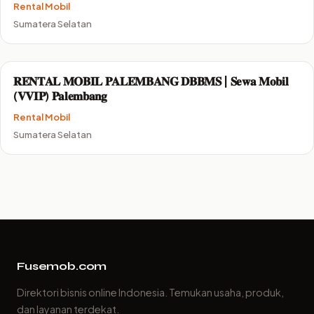
Rental Mobil
Sumatera Selatan
𝐑𝐄𝐍𝐓𝐀𝐋 𝐌𝐎𝐁𝐈𝐋 𝐏𝐀𝐋𝐄𝐌𝐁𝐀𝐍𝐆 𝐃𝐁𝐁𝐌𝐒 | 𝐒𝐞𝐰𝐚 𝐌𝐨𝐛𝐢𝐥
(𝐕𝐕𝐈𝐏) 𝐏𝐚𝐥𝐞𝐦𝐛𝐚𝐧𝐠
Rental Mobil
Sumatera Selatan
Fusemob.com
Direktori bisnis online Indonesia. Temukan usaha, produk,
dan layanan terdekat.