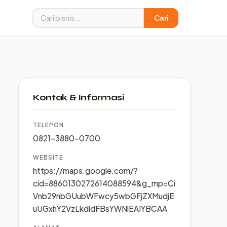
Cari
Kontak & Informasi
TELEPON
0821-3880-0700
WEBSITE
https://maps.google.com/?
cid=8860130272614088594&g_mp=Ci
Vnb29nbGUubWFwcy5wbGFjZXMudjE
uUGxhY2VzLkdldFBsYWNlEAIYBCAA