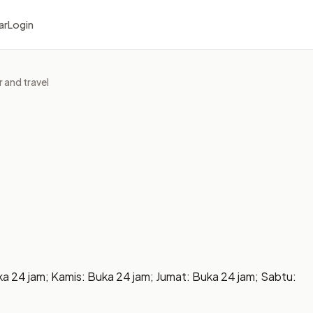
ar
Login
r and travel
ka 24 jam; Kamis: Buka 24 jam; Jumat: Buka 24 jam; Sabtu: