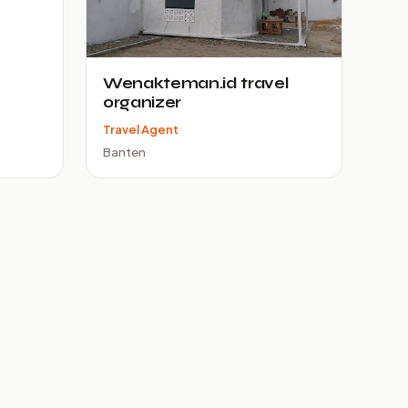
Wenakteman.id travel
organizer
Travel Agent
Banten