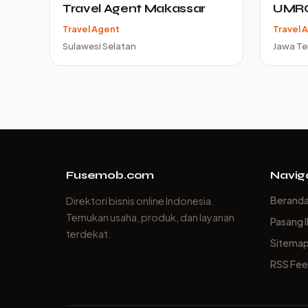
Travel Agent Makassar
UMR
Travel Agent
Travel 
Sulawesi Selatan
Jawa T
Fusemob.com
Navig
Berand
Direktori bisnis online Indonesia.
Temukan usaha, produk, dan layanan
Pasang I
terdekat.
Sitema
RSS Fe