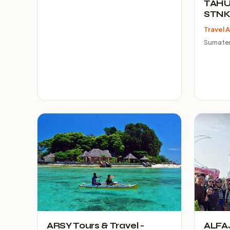
TAHU
STN
Travel 
Sumater
ARSY Tours & Travel -
ALFA