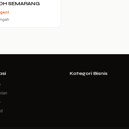
OH SEMARANG
Agent
engah
asi
Kategori Bisnis
a
klan
p
ed