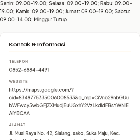
Senin: 09.00–19.00; Selasa: 09.00–19.00; Rabu: 09.00–
19.00; Kamis: 09.00–19.00; Jumat: 09.00–19.00; Sabtu:
09.00–14.00; Minggu: Tutup
Kontak & Informasi
TELEPON
0852-6884-4491
WEBSITE
https://maps.google.com/?
cid=8348775335006008533&g_mp=CiVnb29nbGUu
bWFwcy5wbGFjZXMudjEuUGxhY2VzLkdldFBsYWNlE
AIYBCAA
ALAMAT
Jl. Musi Raya No. 42, Sialang, sako, Suka Maju, Kec.