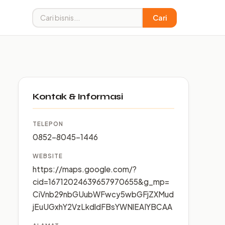
Cari
Kontak & Informasi
TELEPON
0852-8045-1446
WEBSITE
https://maps.google.com/?
cid=16712024639657970655&g_mp=
CiVnb29nbGUubWFwcy5wbGFjZXMud
jEuUGxhY2VzLkdldFBsYWNlEAIYBCAA