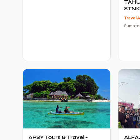
TAHU
STN
Travel 
Sumater
ARSY Tours & Travel -
ALFA