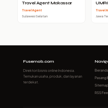
Travel Agent Makassar
UMR
Travel Agent
Travel 
Sulawesi Selatan
Jawa T
Fusemob.com
Navig
Berand
Direktori bisnis online Indonesia.
Temukan usaha, produk, dan layanan
Pasang I
terdekat.
Sitema
RSS Fe