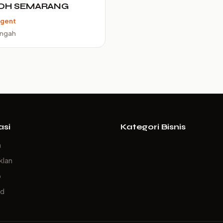
OH SEMARANG
Agent
engah
asi
Kategori Bisnis
a
klan
p
ed