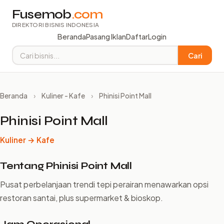
Fusemob
.com
DIREKTORI BISNIS INDONESIA
Beranda
Pasang Iklan
Daftar
Login
Cari
Beranda
›
Kuliner - Kafe
›
Phinisi Point Mall
Phinisi Point Mall
Kuliner → Kafe
Tentang Phinisi Point Mall
Pusat perbelanjaan trendi tepi perairan menawarkan opsi
restoran santai, plus supermarket & bioskop.