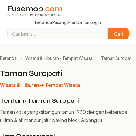
Fusemob
.com
DIREKTORI BISNIS INDONESIA
Beranda
Pasang Iklan
Daftar
Login
Cari
Beranda
›
Wisata & Hiburan - Tempat Wisata
›
Taman Suropati
Taman Suropati
Wisata & Hiburan → Tempat Wisata
Tentang Taman Suropati
Taman kota yang dibangun tahun 1920 dengan beberapa
ukiran & air mancur, jalur paving block & bangku.