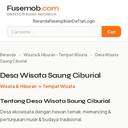
Fusemob
.com
DIREKTORI BISNIS INDONESIA
Beranda
Pasang Iklan
Daftar
Login
Cari
Beranda
›
Wisata & Hiburan - Tempat Wisata
›
Desa Wisata
Saung Ciburial
Desa Wisata Saung Ciburial
Wisata & Hiburan → Tempat Wisata
Tentang Desa Wisata Saung Ciburial
Desa ekowisata dengan hewan ternak, memancing &
pertunjukan musik & budaya tradisional.