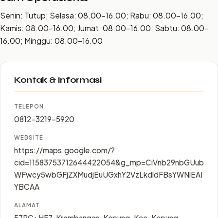
Senin: Tutup; Selasa: 08.00–16.00; Rabu: 08.00–16.00;
Kamis: 08.00–16.00; Jumat: 08.00–16.00; Sabtu: 08.00–
16.00; Minggu: 08.00–16.00
Kontak & Informasi
TELEPON
0812-3219-5920
WEBSITE
https://maps.google.com/?
cid=11583753712644422054&g_mp=CiVnb29nbGUub
WFwcy5wbGFjZXMudjEuUGxhY2VzLkdldFBsYWNlEAI
YBCAA
ALAMAT
57RC+HF7, Krembangan, Kepung, Kec. Kepung,