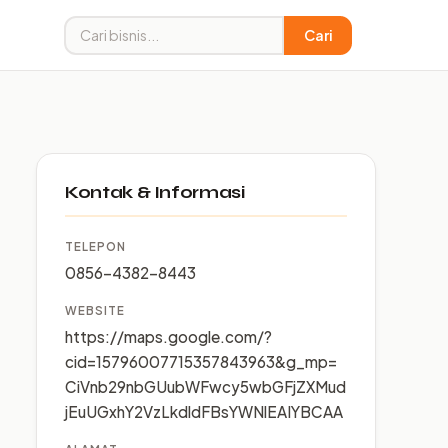
Cari
Kontak & Informasi
TELEPON
0856-4382-8443
WEBSITE
https://maps.google.com/?
cid=15796007715357843963&g_mp=
CiVnb29nbGUubWFwcy5wbGFjZXMud
jEuUGxhY2VzLkdldFBsYWNlEAIYBCAA