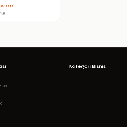
 Wisata
mur
asi
Kategori Bisnis
a
klan
p
ed