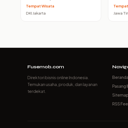
Tempat Wisata
Tempat
DKI Jakarta
Jawa Ti
Fusemob.com
Navig
Berand
Direktori bisnis online Indonesia.
Temukan usaha, produk, dan layanan
Pasang I
terdekat.
Sitema
RSS Fe