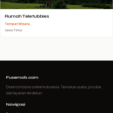
Rumah Teletubbies
Tempat Wisata
Jawa Timur
Fusemob.com
Direktori bisnis online Indonesia. Temukan usaha, produk,
dan layanan terdekat.
Navigasi