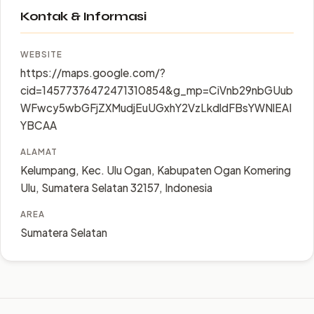
Kontak & Informasi
WEBSITE
https://maps.google.com/?
cid=14577376472471310854&g_mp=CiVnb29nbGUub
WFwcy5wbGFjZXMudjEuUGxhY2VzLkdldFBsYWNlEAI
YBCAA
ALAMAT
Kelumpang, Kec. Ulu Ogan, Kabupaten Ogan Komering
Ulu, Sumatera Selatan 32157, Indonesia
AREA
Sumatera Selatan