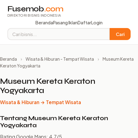
Fusemob
.com
DIREKTORI BISNIS INDONESIA
Beranda
Pasang Iklan
Daftar
Login
Cari
Beranda
›
Wisata & Hiburan - Tempat Wisata
›
Museum Kereta
Keraton Yogyakarta
Museum Kereta Keraton
Yogyakarta
Wisata & Hiburan → Tempat Wisata
Tentang Museum Kereta Keraton
Yogyakarta
Rating Google Maps: 4.7/5