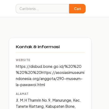
Cari
Kontak & Informasi
WEBSITE
https://disbud.bone.go.id/%20%20
%20%20%20https://asosiasimuseumi
ndonesia.org/anggota/290-museum-
la-pawawoi.html
ALAMAT
Jl. M.H Thamrin No.9, Manurunge, Kec.
Tanete Riattang, Kabupaten Bone,