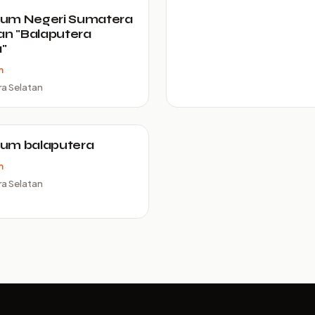
um Negeri Sumatera
an "Balaputera
"
m
a Selatan
um balaputera
m
a Selatan