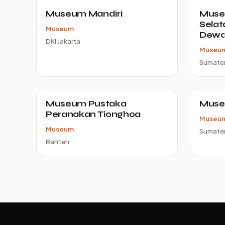
Museum Mandiri
Muse
Selat
Museum
Dewa
DKI Jakarta
Museu
Sumater
Museum Pustaka
Muse
Peranakan Tionghoa
Museu
Museum
Sumater
Banten