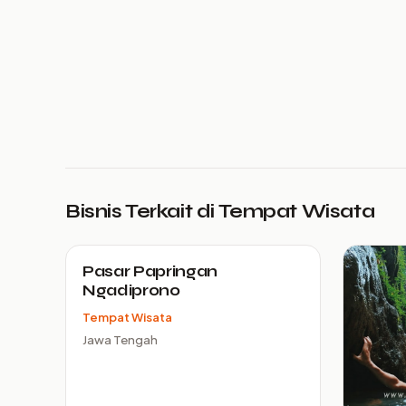
Bisnis Terkait di Tempat Wisata
Pasar Papringan
Ngadiprono
Tempat Wisata
Jawa Tengah