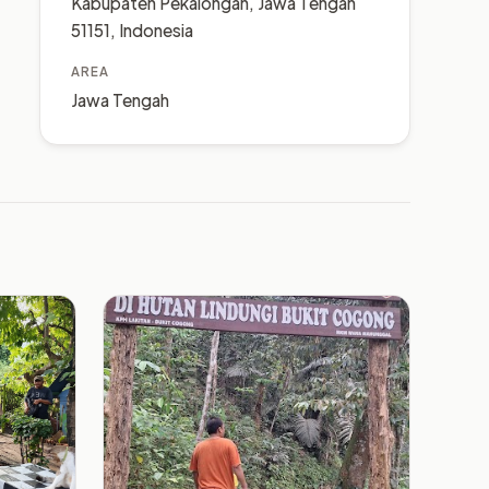
Kabupaten Pekalongan, Jawa Tengah
51151, Indonesia
AREA
Jawa Tengah