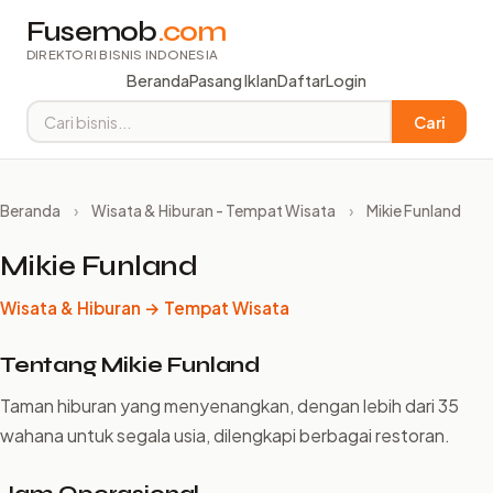
Fusemob
.com
DIREKTORI BISNIS INDONESIA
Beranda
Pasang Iklan
Daftar
Login
Cari
Beranda
›
Wisata & Hiburan - Tempat Wisata
›
Mikie Funland
Mikie Funland
Wisata & Hiburan → Tempat Wisata
Tentang Mikie Funland
Taman hiburan yang menyenangkan, dengan lebih dari 35
wahana untuk segala usia, dilengkapi berbagai restoran.