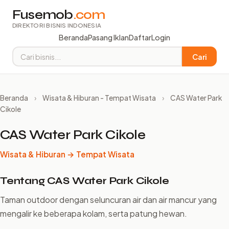
Fusemob
.com
DIREKTORI BISNIS INDONESIA
Beranda
Pasang Iklan
Daftar
Login
Cari
Beranda
›
Wisata & Hiburan - Tempat Wisata
›
CAS Water Park
Cikole
CAS Water Park Cikole
Wisata & Hiburan → Tempat Wisata
Tentang CAS Water Park Cikole
Taman outdoor dengan seluncuran air dan air mancur yang
mengalir ke beberapa kolam, serta patung hewan.