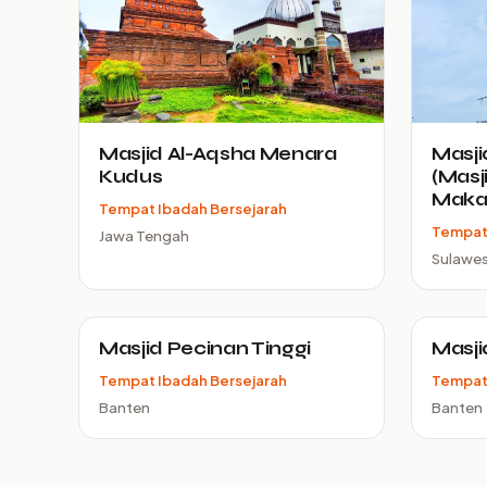
Masjid Al-Aqsha Menara
Masji
Kudus
(Masj
Maka
Tempat Ibadah Bersejarah
Tempat 
Jawa Tengah
Sulawes
Masjid Pecinan Tinggi
Masji
Tempat Ibadah Bersejarah
Tempat 
Banten
Banten