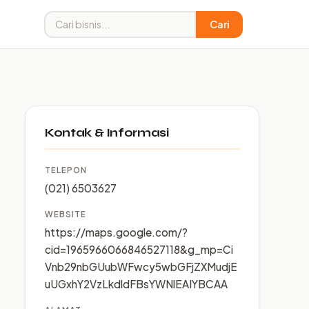
Cari
Kontak & Informasi
TELEPON
(021) 6503627
WEBSITE
https://maps.google.com/?
cid=1965966066846527118&g_mp=Ci
Vnb29nbGUubWFwcy5wbGFjZXMudjE
uUGxhY2VzLkdldFBsYWNlEAIYBCAA