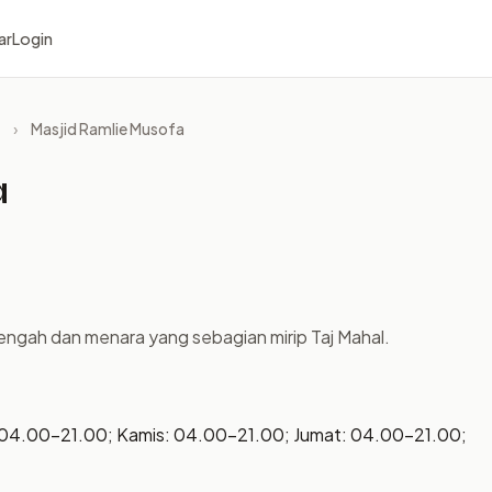
ar
Login
›
Masjid Ramlie Musofa
a
engah dan menara yang sebagian mirip Taj Mahal.
 04.00–21.00; Kamis: 04.00–21.00; Jumat: 04.00–21.00;