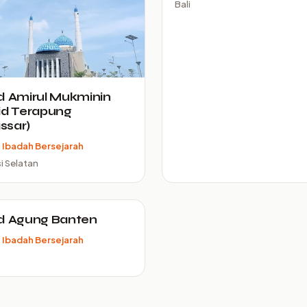
Bali
d Amirul Mukminin
id Terapung
ssar)
Ibadah Bersejarah
i Selatan
d Agung Banten
Ibadah Bersejarah