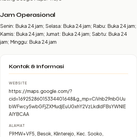
Jam Operasional
Senin: Buka 24 jam; Selasa: Buka 24 jam; Rabu: Buka 24 jam;
Kamis: Buka 24 jam; Jumat: Buka 24 jam; Sabtu: Buka 24
jam; Minggu: Buka 24 jam
Kontak & Informasi
WEBSITE
https://maps.google.com/?
cid=16925286015334401648&g_mp=CiVnb29nbGUu
bWFwcy5wbGFjZXMudjEuUGxhY2VzLkdldFBsYWNlE
AIYBCAA
ALAMAT
F9MW+VF5, Besok, Klinterejo, Kec. Sooko,