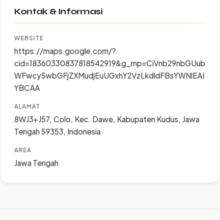
Kontak & Informasi
WEBSITE
https://maps.google.com/?
cid=18360330837818542919&g_mp=CiVnb29nbGUub
WFwcy5wbGFjZXMudjEuUGxhY2VzLkdldFBsYWNlEAI
YBCAA
ALAMAT
8WJ3+J57, Colo, Kec. Dawe, Kabupaten Kudus, Jawa
Tengah 59353, Indonesia
AREA
Jawa Tengah