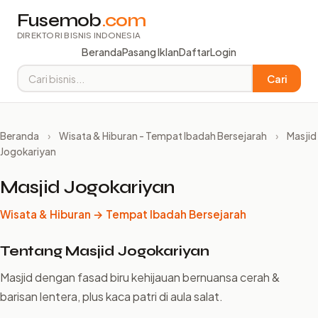
Fusemob
.com
DIREKTORI BISNIS INDONESIA
Beranda
Pasang Iklan
Daftar
Login
Cari
Beranda
›
Wisata & Hiburan - Tempat Ibadah Bersejarah
›
Masjid
Jogokariyan
Masjid Jogokariyan
Wisata & Hiburan → Tempat Ibadah Bersejarah
Tentang Masjid Jogokariyan
Masjid dengan fasad biru kehijauan bernuansa cerah &
barisan lentera, plus kaca patri di aula salat.