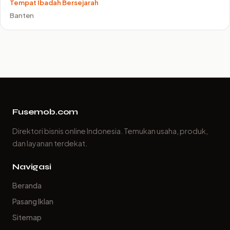
Tempat Ibadah Bersejarah
Banten
Fusemob.com
Direktori bisnis online Indonesia. Temukan usaha, produk,
dan layanan terdekat.
Navigasi
Beranda
Pasang Iklan
Sitemap