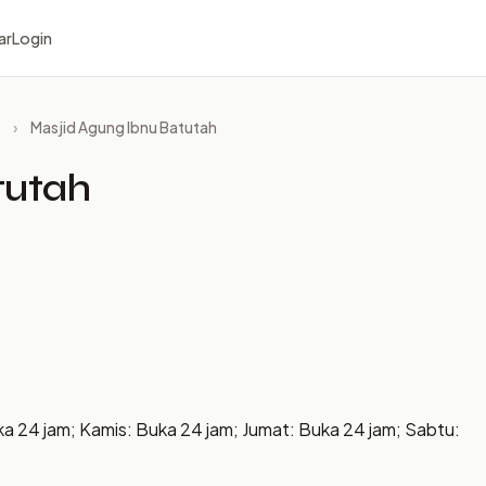
ar
Login
›
Masjid Agung Ibnu Batutah
tutah
ka 24 jam; Kamis: Buka 24 jam; Jumat: Buka 24 jam; Sabtu: