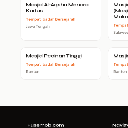
Masjid Al-Aqsha Menara
Masji
Kudus
(Masj
Maka
Tempat Ibadah Bersejarah
Tempat 
Jawa Tengah
Sulawes
Masjid Pecinan Tinggi
Masji
Tempat Ibadah Bersejarah
Tempat 
Banten
Banten
Fusemob.com
Navig