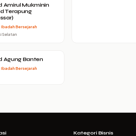
d Amirul Mukminin
id Terapung
ssar)
Ibadah Bersejarah
i Selatan
d Agung Banten
Ibadah Bersejarah
asi
Kategori Bisnis