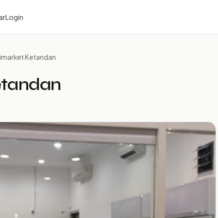
ar
Login
nimarket Ketandan
etandan