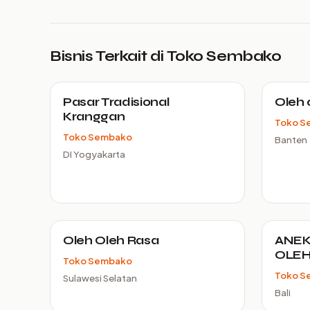
Bisnis Terkait di Toko Sembako
Pasar Tradisional
Oleh 
Kranggan
Toko S
Toko Sembako
Banten
DI Yogyakarta
Oleh Oleh Rasa
ANEK
OLEH
Toko Sembako
Toko S
Sulawesi Selatan
Bali