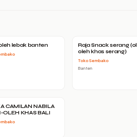
oleh lebak banten
Raja Snack serang (o
oleh khas serang)
embako
Toko Sembako
Banten
A CAMILAN NABILA
-OLEH KHAS BALI
embako