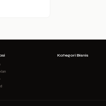
asi
Kategori Bisnis
a
klan
p
ed