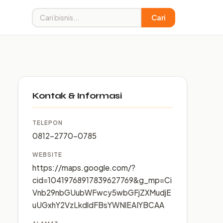
Cari
Kontak & Informasi
TELEPON
0812-2770-0785
WEBSITE
https://maps.google.com/?
cid=10419768917839627769&g_mp=Ci
Vnb29nbGUubWFwcy5wbGFjZXMudjE
uUGxhY2VzLkdldFBsYWNlEAIYBCAA