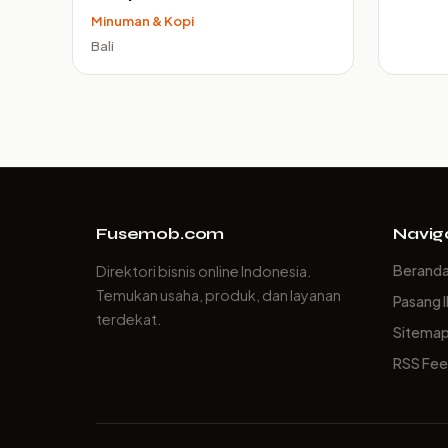
Minuman & Kopi
Bali
Fusemob.com
Navig
Berand
Direktori bisnis online Indonesia.
Temukan usaha, produk, dan layanan
Pasang I
terdekat.
Sitema
RSS Fe