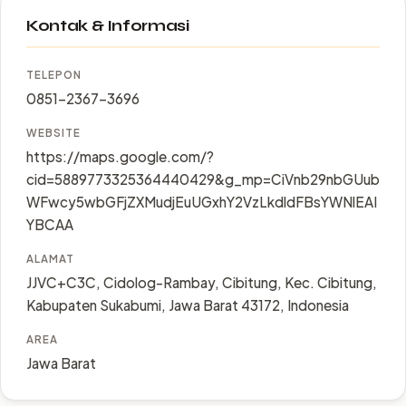
Kontak & Informasi
TELEPON
0851-2367-3696
WEBSITE
https://maps.google.com/?
cid=5889773325364440429&g_mp=CiVnb29nbGUub
WFwcy5wbGFjZXMudjEuUGxhY2VzLkdldFBsYWNlEAI
YBCAA
ALAMAT
JJVC+C3C, Cidolog-Rambay, Cibitung, Kec. Cibitung,
Kabupaten Sukabumi, Jawa Barat 43172, Indonesia
AREA
Jawa Barat