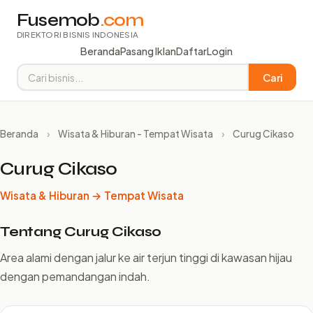
Fusemob
.com
DIREKTORI BISNIS INDONESIA
Beranda
Pasang Iklan
Daftar
Login
Cari
Beranda
›
Wisata & Hiburan - Tempat Wisata
›
Curug Cikaso
Curug Cikaso
Wisata & Hiburan → Tempat Wisata
Tentang Curug Cikaso
Area alami dengan jalur ke air terjun tinggi di kawasan hijau
dengan pemandangan indah.