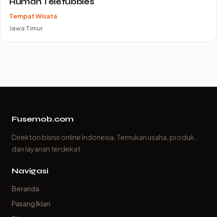
Rumah Teletubbies
Tempat Wisata
Jawa Timur
Fusemob.com
Direktori bisnis online Indonesia. Temukan usaha, produk,
dan layanan terdekat.
Navigasi
Beranda
Pasang Iklan