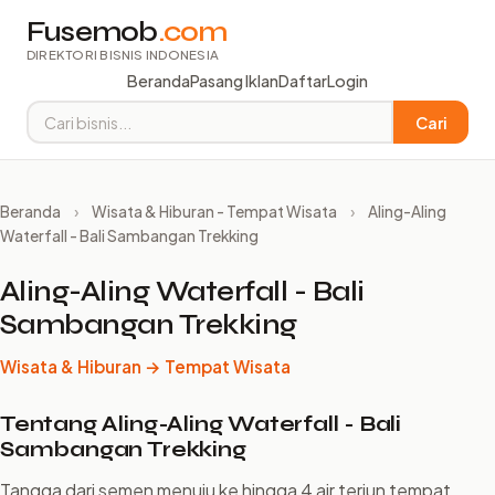
Fusemob
.com
DIREKTORI BISNIS INDONESIA
Beranda
Pasang Iklan
Daftar
Login
Cari
Beranda
›
Wisata & Hiburan - Tempat Wisata
›
Aling-Aling
Waterfall - Bali Sambangan Trekking
Aling-Aling Waterfall - Bali
Sambangan Trekking
Wisata & Hiburan → Tempat Wisata
Tentang Aling-Aling Waterfall - Bali
Sambangan Trekking
Tangga dari semen menuju ke hingga 4 air terjun tempat